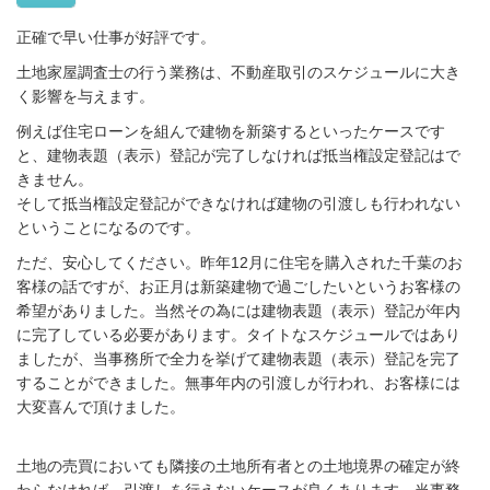
正確で早い仕事が好評です。
土地家屋調査士の行う業務は、不動産取引のスケジュールに大き
く影響を与えます。
例えば住宅ローンを組んで建物を新築するといったケースです
と、建物表題（表示）登記が完了しなければ抵当権設定登記はで
きません。
そして抵当権設定登記ができなければ建物の引渡しも行われない
ということになるのです。
ただ、安心してください。昨年12月に住宅を購入された千葉のお
客様の話ですが、お正月は新築建物で過ごしたいというお客様の
希望がありました。当然その為には建物表題（表示）登記が年内
に完了している必要があります。タイトなスケジュールではあり
ましたが、当事務所で全力を挙げて建物表題（表示）登記を完了
することができました。無事年内の引渡しが行われ、お客様には
大変喜んで頂けました。
土地の売買においても隣接の土地所有者との土地境界の確定が終